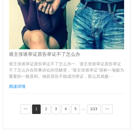
谁主张谁举证原告举证不了怎么办
谁主张谁举证原告举证不了怎么办一、谁主张谁举证原告举证
不了怎么办在民事诉讼的范畴里，“谁主张谁举证”堪称一项极为
重要的一般原则。倘若原告不能成功举证，那么其就极···
阅读详情
<<
1
2
3
4
5
1/13
>>
···