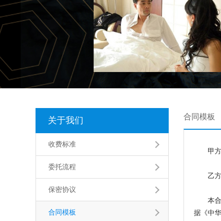
合同模板
关于我们
收费标准
甲方：__
委托流程
乙方：
保密协议
本合同
合同模板
据《
中