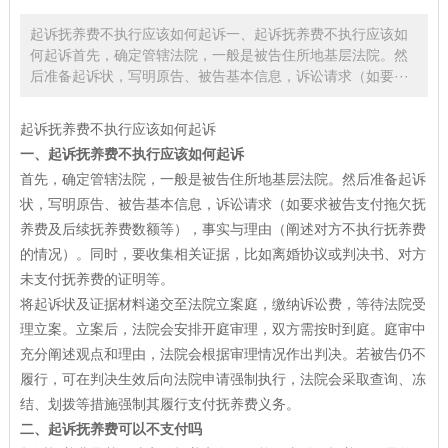
起诉抚养费不执行应该如何起诉一、起诉抚养费不执行应该如
何起诉首先，确定管辖法院，一般是被告住所地基层法院。然
后准备起诉状，写明原告、被告基本信息，诉讼请求（如要···
起诉抚养费不执行应该如何起诉
一、起诉抚养费不执行应该如何起诉
首先，确定管辖法院，一般是被告住所地基层法院。然后准备起诉
状，写明原告、被告基本信息，诉讼请求（如要求被告支付拖欠抚
养费及后续抚养费数额等），事实与理由（阐述对方不执行抚养费
的情况）。同时，要收集相关证据，比如离婚协议或判决书、对方
未支付抚养费的证明等。
将起诉状及证据材料递交至法院立案庭，缴纳诉讼费，等待法院受
理立案。立案后，法院会安排开庭审理，双方需按时到庭。庭审中
充分阐述观点和理由，法院会根据审理情况作出判决。若被告仍不
履行，可在判决生效后向法院申请强制执行，法院会采取查询、冻
结、划拨等措施强制其履行支付抚养费义务。
二、起诉抚养费可以不支付吗