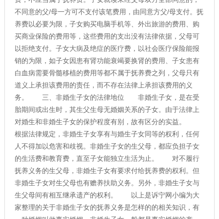
不同意的父/母一方可不支付该笔费用，由同意方父/母支付。抚
养费以必要为限，子女购买电脑手机等、外出旅游的费用、购
买商业保险的费用等，这些费用的支出没有法律依据，父母可
以拒绝支付。子女大病及绝症的医疗费，以社会医疗保险能报
销的为限，如子女因患有肾功能衰竭要换肾的费用、子女患有
白血病需要骨髓移植的费用等都不属于抚养费之列，父母只有
道义上承担该费用的责任，而不存在法律上承担该费用的义
务。 三、非婚生子女的法律地位 非婚生子女，是在受
胎期间或出生时，其生父生母无婚姻关系的子女。由于法律上
对婚生和非婚生子女的保护程度有别，故有区分的实益。
根据法律规定，非婚生子女享有与婚生子女同等的权利，任何
人不得加以危害和歧视。非婚生子女的生父母，都应负担子女
的生活费和教育费，直至子女能独立生活为止。 对不履行
抚养义务的生父母，非婚生子女有要求付给抚养费的权利。但
非婚生子女对生父母也有赡养扶助义务。另外，非婚生子女与
生父母间有相互继承遗产的权利。 以上是诉宁网小编为大
家整理的关于非婚生子女的抚养义务是怎样的的相关知识，有