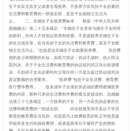
生子女应尤其生父或者生母抚养。不抚养方应负担子女必要的
生活费和教育费的一部或全部，直至子女能独立生活为
止。 二、非婚生子女抚养费标准 根据《中华人民共和
国婚姻法》第二十五条规定：“非婚生子女享有与婚生子女同等
的权利，任何人不得加以危害和歧视。不直接抚养非婚生子女
的生父或生母，应当负担子女的生活费和教育费，直至子女能
独立生活为止。”也就是说非婚生子女能要抚养费。 负担费
用的多少和期限的长短，由双方协议；协议不成时，由人民法
院判决。关于子女生活费和教育费的协议或判武汉市出轨调查
决，不妨碍子女在必要时向父母任何一方提出超过协议或判决
原定数额的合理要求。 “抚养费”包括子女生活费、教育费、
医疗费等费用。 故未成年子女成长所必须的费用都属抚养
费的内容，那种只承担生活费和学费的看法是错误的。且婚姻
法第三十七条规定，一方抚养的子女，另一方应负担必要的生
活费和教育费的一部或全部。 尚在校接受高中及以下学历
教育的教育费应当负担，但是因为上收费较贵的私立学校贵族
学校所多支付的择校费用，或者是因考分不够而产生的赞助
费，不应当属于抚养费。子女就读未经父母双方全部同意的，